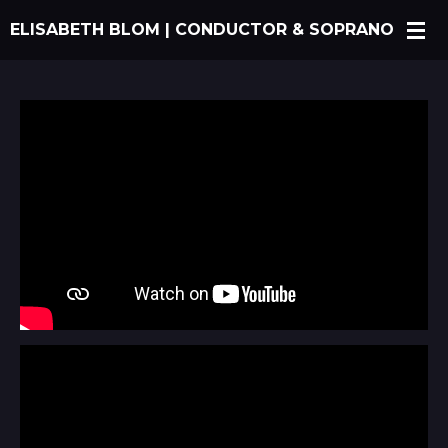
Ga
ELISABETH BLOM | CONDUCTOR & SOPRANO
direct
naar
de
hoofdinhoud